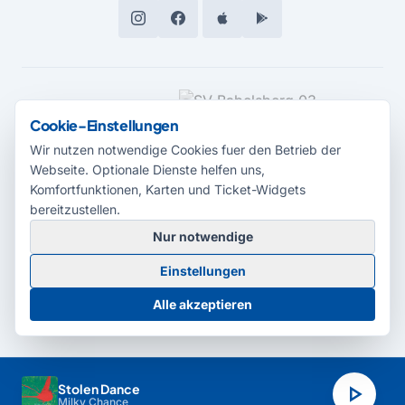
MEDIENPARTNER
Cookie-Einstellungen
Wir nutzen notwendige Cookies fuer den Betrieb der
Webseite. Optionale Dienste helfen uns,
Komfortfunktionen, Karten und Ticket-Widgets
bereitzustellen.
Nur notwendige
© 2026 Radio Potsdam. Webseite entwickelt durch die
Medienagentur
Einstellungen
Babelsberg
Barrierefreiheitserklärung
AGB
Datenschutz
Impressum
Alle akzeptieren
Cookie-Einstellungen
play_arrow
Stolen Dance
Milky Chance