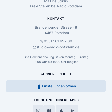
Mail ins Studio
Freie Stellen bei Radio Potsdam
KONTAKT
Brandenburger Straße 48
14467 Potsdam
call
0331 581 692 30
mail
studio@radio-potsdam.de
Eine Gewinnabholung ist von Montag – Freitag
08.00 Uhr bis 18.00 Uhr möglich.
BARRIEREFREIHEIT
accessibility_new
Einstellungen öffnen
FOLGE UNS
UNSERE APPS