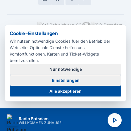
MEDIENPARTNER
Cookie-Einstellungen
Wir nutzen notwendige Cookies fuer den Betrieb der
Webseite. Optionale Dienste helfen uns,
Komfortfunktionen, Karten und Ticket-Widgets
bereitzustellen.
Nur notwendige
© 2026 Radio Potsdam. Webseite entwickelt durch die
Medienagentur
Einstellungen
Babelsberg
Barrierefreiheitserklärung
AGB
Datenschutz
Impressum
Alle akzeptieren
Cookie-Einstellungen
play_arrow
Radio Potsdam
WILLKOMMEN ZUHAUSE!