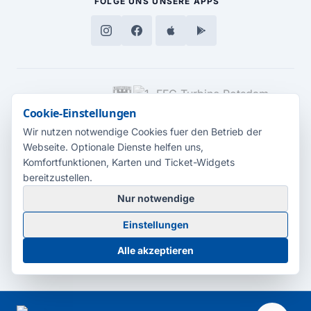
FOLGE UNS
UNSERE APPS
MEDIENPARTNER
Cookie-Einstellungen
Wir nutzen notwendige Cookies fuer den Betrieb der
Webseite. Optionale Dienste helfen uns,
Komfortfunktionen, Karten und Ticket-Widgets
bereitzustellen.
Nur notwendige
© 2026 Radio Potsdam. Webseite entwickelt durch die
Medienagentur
Einstellungen
Babelsberg
Barrierefreiheitserklärung
AGB
Datenschutz
Impressum
Alle akzeptieren
Cookie-Einstellungen