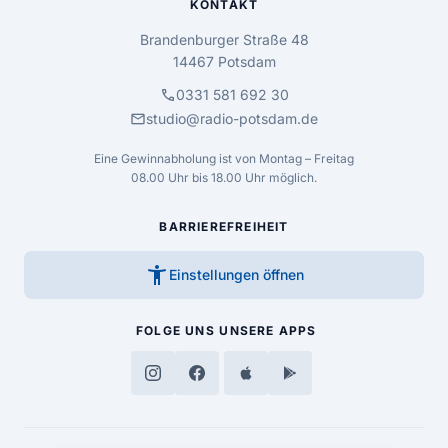
KONTAKT
Brandenburger Straße 48
14467 Potsdam
call
0331 581 692 30
mail
studio@radio-potsdam.de
Eine Gewinnabholung ist von Montag – Freitag
08.00 Uhr bis 18.00 Uhr möglich.
BARRIEREFREIHEIT
accessibility_new
Einstellungen öffnen
FOLGE UNS
UNSERE APPS