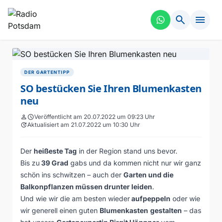
search
menu
DER GARTENTIPP
SO bestücken Sie Ihren Blumenkasten
neu
person
schedule
Veröffentlicht am 20.07.2022 um 09:23 Uhr
update
Aktualisiert am 21.07.2022 um 10:30 Uhr
Der
heißeste Tag
in der Region stand uns bevor.
Bis zu
39 Grad
gabs und da kommen nicht nur wir ganz
schön ins schwitzen – auch der
Garten und die
Balkonpflanzen müssen drunter leiden
.
Und wie wir die am besten wieder
aufpeppeln
oder wie
wir generell einen guten
Blumenkasten
gestalten
– das