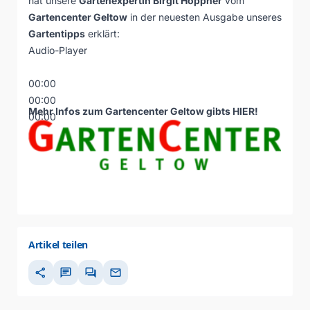
hat unsere
Gartenexpertin Birgit Höppner
vom
Gartencenter Geltow
in der neuesten Ausgabe unseres
Gartentipps
erklärt:
Audio-Player
00:00
00:00
Mehr Infos zum Gartencenter Geltow gibts
HIER
!
00:00
Artikel teilen
share
chat
forum
mail