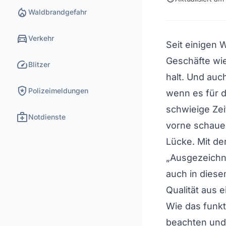
local_fire_department
Waldbrandgefahr
directions_car
Verkehr
Seit einigen
Geschäfte wie
speed
Blitzer
halt. Und auc
local_police
Polizeimeldungen
wenn es für 
schwieige Ze
medical_services
Notdienste
vorne schauen
Lücke. Mit der
„Ausgezeichne
auch in diese
Qualität aus 
Wie das funkt
beachten und 