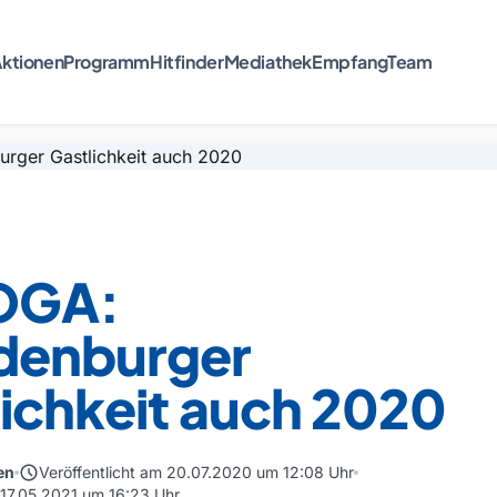
ktionen
Programm
Hitfinder
Mediathek
Empfang
Team
OGA:
denburger
ichkeit auch 2020
schedule
en
Veröffentlicht am 20.07.2020 um 12:08 Uhr
m 17.05.2021 um 16:23 Uhr