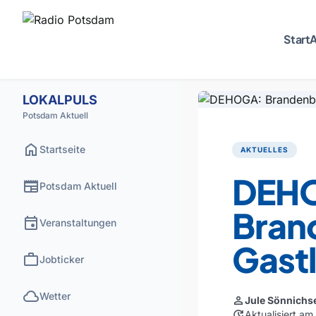
Start
A
LOKALPULS
Potsdam Aktuell
home
Startseite
AKTUELLES
DEH
newspaper
Potsdam Aktuell
Bran
event
Veranstaltungen
Gastl
work
Jobticker
cloud
Wetter
person
Jule Sönnichs
update
Aktualisiert a