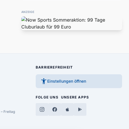
ANZEIGE
BARRIEREFREIHEIT
accessibility_new
Einstellungen öffnen
FOLGE UNS
UNSERE APPS
– Freitag