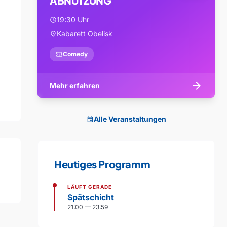
ABNUTZUNG
19:30 Uhr
schedule
Kabarett Obelisk
location_on
confirmation_number
Comedy
arrow_forward
Mehr erfahren
Alle Veranstaltungen
event
Heutiges Programm
LÄUFT GERADE
Spätschicht
21:00 — 23:59