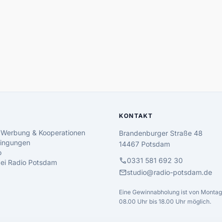
KONTAKT
 Werbung & Kooperationen
Brandenburger Straße 48
ingungen
14467 Potsdam
o
call
0331 581 692 30
 bei Radio Potsdam
mail
studio@radio-potsdam.de
Eine Gewinnabholung ist von Montag 
08.00 Uhr bis 18.00 Uhr möglich.