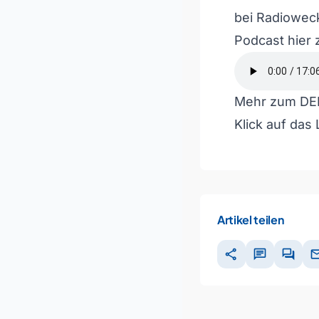
bei Radioweck
Podcast hier
Mehr zum DEH
Klick auf das
Artikel teilen
share
chat
forum
ma