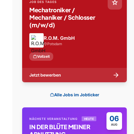
star
JOB DES TAGES
Mechatroniker /
Mechaniker / Schlosser
(m/w/d)
R.O.M. GmbH
Potsdam
location_on
work
Vollzeit
arrow_forward
Jetzt bewerben
Alle Jobs im Jobticker
work
06
NÄCHSTE VERANSTALTUNG
HEUTE
AUG
IN DER BLÜTE MEINER