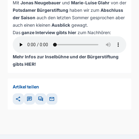
Mit
Jonas Neugebauer
und
Marie-Luise Glahr
von der
Potsdamer Bürgerstiftung
haben wir zum
Abschluss
der Saison
auch den letzten Sommer gesprochen aber
auch einen kleinen
Ausblick
gewagt.
Das
ganze Interview gibts hier
zum Nachhören:
Mehr Infos zur Inselbühne und der Bürgerstiftung
gibts
HIER
!
Artikel teilen
share
chat
forum
mail