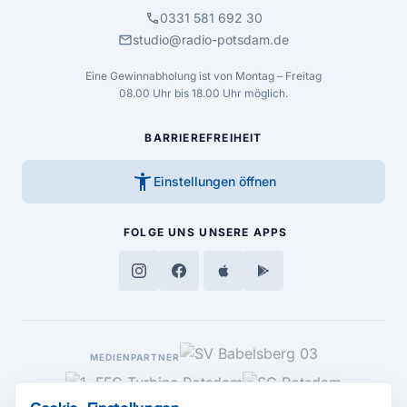
call
0331 581 692 30
mail
studio@radio-potsdam.de
Eine Gewinnabholung ist von Montag – Freitag
08.00 Uhr bis 18.00 Uhr möglich.
BARRIEREFREIHEIT
accessibility_new
Einstellungen öffnen
FOLGE UNS
UNSERE APPS
MEDIENPARTNER