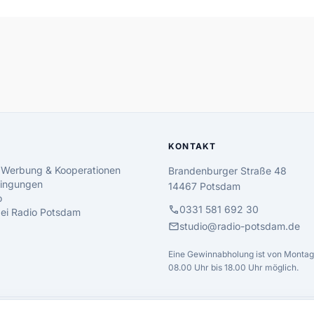
KONTAKT
 Werbung & Kooperationen
Brandenburger Straße 48
ingungen
14467 Potsdam
o
call
0331 581 692 30
 bei Radio Potsdam
mail
studio@radio-potsdam.de
Eine Gewinnabholung ist von Montag 
08.00 Uhr bis 18.00 Uhr möglich.