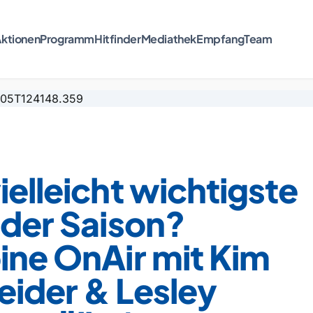
ktionen
Programm
Hitfinder
Mediathek
Empfang
Team
ielleicht wichtigste
 der Saison?
ine OnAir mit Kim
eider & Lesley