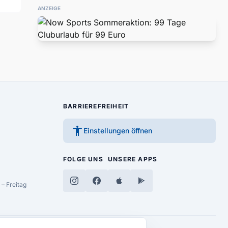
ANZEIGE
BARRIEREFREIHEIT
accessibility_new
Einstellungen öffnen
FOLGE UNS
UNSERE APPS
– Freitag