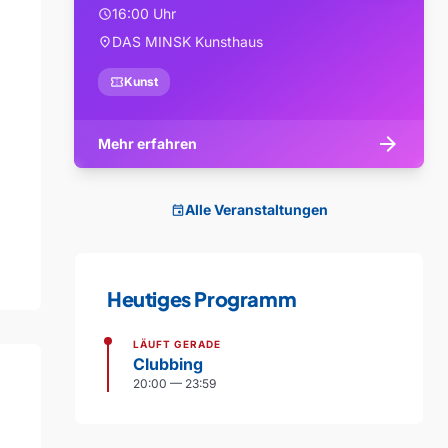
16:00 Uhr
schedule
DAS MINSK Kunsthaus
location_on
confirmation_number
Kunst
arrow_forward
Mehr erfahren
Alle Veranstaltungen
event
Heutiges Programm
LÄUFT GERADE
Clubbing
20:00 — 23:59