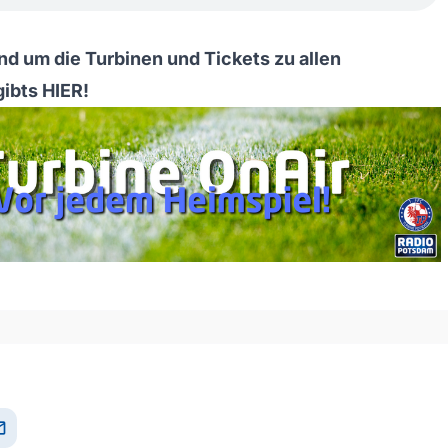
nd um die Turbinen und Tickets zu allen
gibts
HIER
!
il