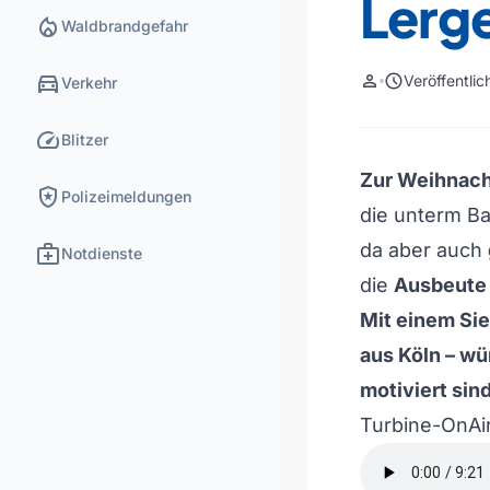
Lerg
local_fire_department
Waldbrandgefahr
directions_car
person
schedule
Veröffentli
Verkehr
speed
Blitzer
Zur Weihnacht
local_police
Polizeimeldungen
die unterm B
medical_services
da aber auch
Notdienste
die
Ausbeute 
Mit einem Si
aus Köln – wü
motiviert sin
Turbine-OnAi