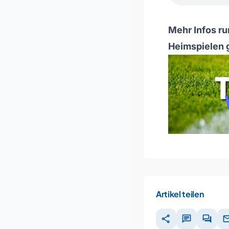
Mehr Infos ru
Heimspielen 
Artikel teilen
share
chat
forum
ma