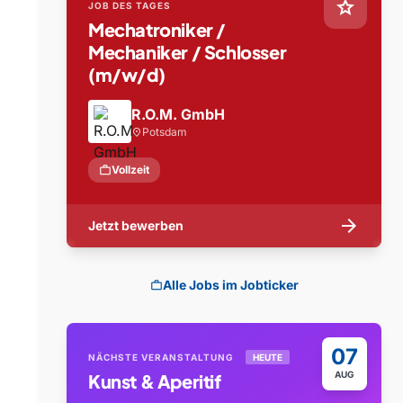
star
JOB DES TAGES
Mechatroniker /
Mechaniker / Schlosser
(m/w/d)
R.O.M. GmbH
Potsdam
location_on
work
Vollzeit
arrow_forward
Jetzt bewerben
Alle Jobs im Jobticker
work
07
NÄCHSTE VERANSTALTUNG
HEUTE
AUG
Kunst & Aperitif