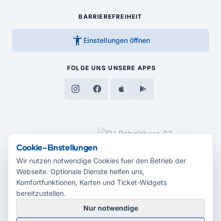
BARRIEREFREIHEIT
accessibility_new
Einstellungen öffnen
FOLGE UNS
UNSERE APPS
MEDIENPARTNER
Cookie-Einstellungen
Wir nutzen notwendige Cookies fuer den Betrieb der
Webseite. Optionale Dienste helfen uns,
Komfortfunktionen, Karten und Ticket-Widgets
bereitzustellen.
Nur notwendige
© 2026 Radio Potsdam. Webseite entwickelt durch die
Medienagentur