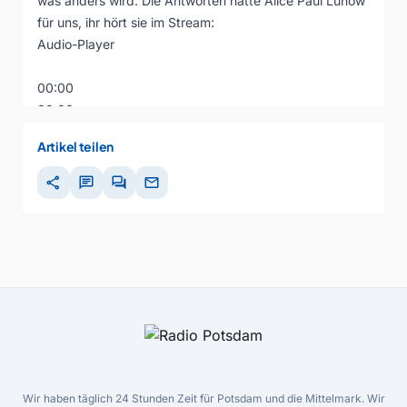
was anders wird. Die Antworten hatte Alice Paul Lunow
für uns, ihr hört sie im Stream:
Audio-Player
00:00
00:00
00:00
Artikel teilen
share
chat
forum
mail
Wir haben täglich 24 Stunden Zeit für Potsdam und die Mittelmark. Wir