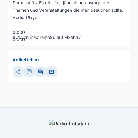
Damenstifts. Es gibt fast jährlich herausragende
Themen und Veranstaltungen die man besuchen sollte.
Audio-Player
00:00
Bild von
inextremo96
auf
Pixabay
00:00
00:00
Artikel teilen
share
chat
forum
mail