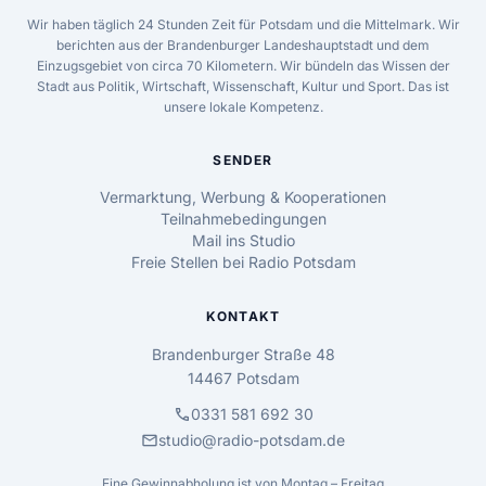
Wir haben täglich 24 Stunden Zeit für Potsdam und die Mittelmark. Wir
berichten aus der Brandenburger Landeshauptstadt und dem
Einzugsgebiet von circa 70 Kilometern. Wir bündeln das Wissen der
Stadt aus Politik, Wirtschaft, Wissenschaft, Kultur und Sport. Das ist
unsere lokale Kompetenz.
SENDER
Vermarktung, Werbung & Kooperationen
Teilnahmebedingungen
Mail ins Studio
Freie Stellen bei Radio Potsdam
KONTAKT
Brandenburger Straße 48
14467 Potsdam
call
0331 581 692 30
mail
studio@radio-potsdam.de
Eine Gewinnabholung ist von Montag – Freitag