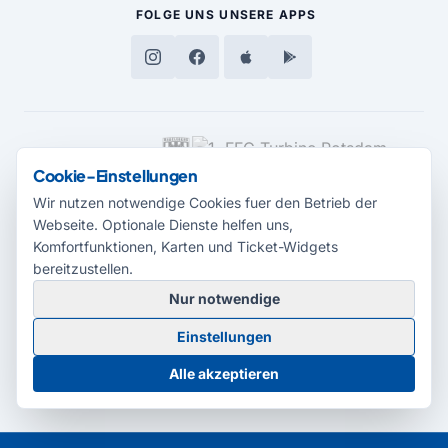
FOLGE UNS
UNSERE APPS
MEDIENPARTNER
Cookie-Einstellungen
Wir nutzen notwendige Cookies fuer den Betrieb der
Webseite. Optionale Dienste helfen uns,
Komfortfunktionen, Karten und Ticket-Widgets
bereitzustellen.
Nur notwendige
© 2026 Radio Potsdam. Webseite entwickelt durch die
Medienagentur
Einstellungen
Babelsberg
Barrierefreiheitserklärung
AGB
Datenschutz
Impressum
Alle akzeptieren
Cookie-Einstellungen