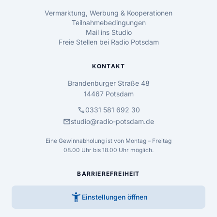
Vermarktung, Werbung & Kooperationen
Teilnahmebedingungen
Mail ins Studio
Freie Stellen bei Radio Potsdam
KONTAKT
Brandenburger Straße 48
14467 Potsdam
call
0331 581 692 30
mail
studio@radio-potsdam.de
Eine Gewinnabholung ist von Montag – Freitag
08.00 Uhr bis 18.00 Uhr möglich.
BARRIEREFREIHEIT
accessibility_new
Einstellungen öffnen