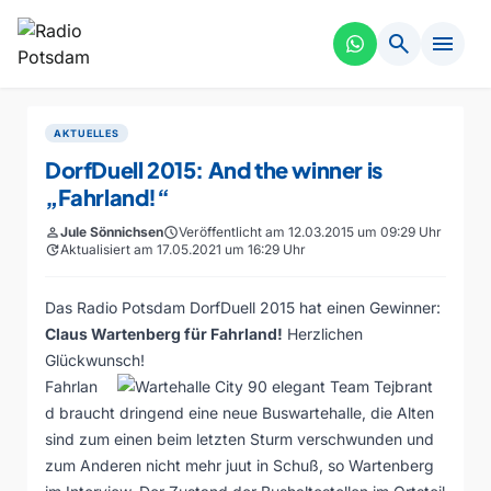
search
menu
AKTUELLES
DorfDuell 2015: And the winner is
„Fahrland!“
person
Jule Sönnichsen
schedule
Veröffentlicht am 12.03.2015 um 09:29 Uhr
update
Aktualisiert am 17.05.2021 um 16:29 Uhr
Das Radio Potsdam DorfDuell 2015 hat einen Gewinner:
Claus Wartenberg für Fahrland!
Herzlichen
Glückwunsch!
Fahrlan
d braucht dringend eine neue Buswartehalle, die Alten
sind zum einen beim letzten Sturm verschwunden und
zum Anderen nicht mehr juut in Schuß, so Wartenberg