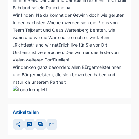
im Interview. Der Zustand der Bushaltestellen im Ortsteil
Fahrland sei ein Dauerthema.
Wir finden: Na da kommt der Gewinn doch wie gerufen.
In den nächsten Wochen werden sich die Profis von
Team Tejbrant und Claus Wartenberg beraten, wie
wann und wo die Wartehalle errichtet wird. Beim
„Richtfest“ sind wir natürlich live für Sie vor Ort.
Und eins ist versprochen: Das war nur das Erste von
vielen weiteren DorfDuellen!
Wir danken ganz besonders allen Bürgermeisterinnen
und Bürgermeistern, die sich beworben haben und
natürlich unserem Partner:
Artikel teilen
share
chat
forum
mail