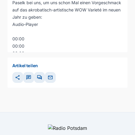
Paselk bei uns, um uns schon Mal einen Vorgeschmack
auf das akrobatisch-artistische WOW Varieté im neuen
Jahr zu geben:
Audio-Player
00:00
00:00
00:00
Artikel teilen
share
chat
forum
mail