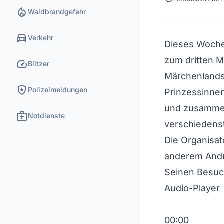
local_fire_department
Waldbrandgefahr
directions_car
Verkehr
Dieses Woche
zum dritten M
speed
Blitzer
Märchenlands
local_police
Polizeimeldungen
Prinzessinne
und zusammen
medical_services
Notdienste
verschiedens
Die Organisat
anderem Andre
Seinen Besuc
Audio-Player
00:00