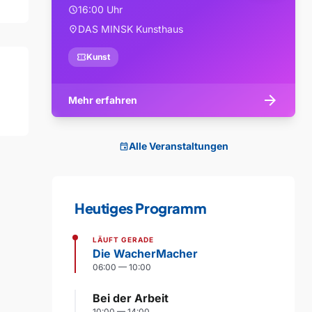
16:00 Uhr
schedule
DAS MINSK Kunsthaus
location_on
confirmation_number
Kunst
arrow_forward
Mehr erfahren
Alle Veranstaltungen
event
Heutiges Programm
LÄUFT GERADE
Die WacherMacher
06:00 — 10:00
Bei der Arbeit
10:00 — 14:00