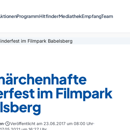
ktionen
Programm
Hitfinder
Mediathek
Empfang
Team
märchenhafte
rfest im Filmpark
lsberg
schedule
en
Veröffentlicht am 23.06.2017 um 08:00 Uhr
 17.05.2021 um 16:27 Uhr