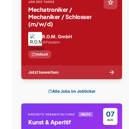
star
JOB DES TAGES
Mechatroniker /
Mechaniker / Schlosser
(m/w/d)
R.O.M. GmbH
Potsdam
location_on
work
Vollzeit
arrow_forward
Jetzt bewerben
Alle Jobs im Jobticker
work
07
NÄCHSTE VERANSTALTUNG
HEUTE
AUG
Kunst & Aperitif