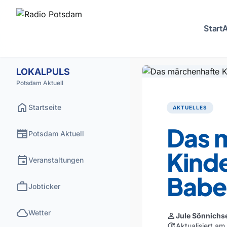
Start
A
LOKALPULS
Potsdam Aktuell
home
Startseite
AKTUELLES
Das 
newspaper
Potsdam Aktuell
Kinde
event
Veranstaltungen
Babe
work
Jobticker
cloud
Wetter
person
Jule Sönnichs
update
Aktualisiert am