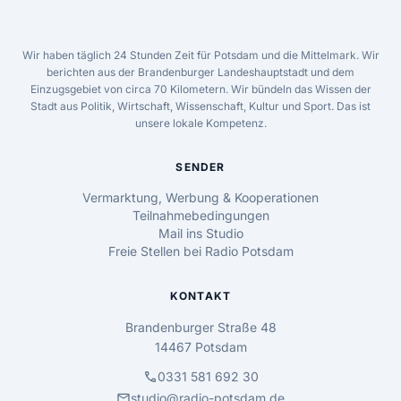
Wir haben täglich 24 Stunden Zeit für Potsdam und die Mittelmark. Wir
berichten aus der Brandenburger Landeshauptstadt und dem
Einzugsgebiet von circa 70 Kilometern. Wir bündeln das Wissen der
Stadt aus Politik, Wirtschaft, Wissenschaft, Kultur und Sport. Das ist
unsere lokale Kompetenz.
SENDER
Vermarktung, Werbung & Kooperationen
Teilnahmebedingungen
Mail ins Studio
Freie Stellen bei Radio Potsdam
KONTAKT
Brandenburger Straße 48
14467 Potsdam
call
0331 581 692 30
mail
studio@radio-potsdam.de