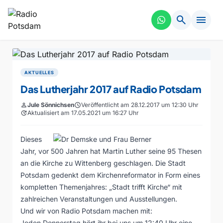
search
menu
AKTUELLES
Das Lutherjahr 2017 auf Radio Potsdam
person
Jule Sönnichsen
schedule
Veröffentlicht am 28.12.2017 um 12:30 Uhr
update
Aktualisiert am 17.05.2021 um 16:27 Uhr
Dieses
Jahr, vor 500 Jahren hat Martin Luther seine 95 Thesen
an die Kirche zu Wittenberg geschlagen. Die Stadt
Potsdam gedenkt dem Kirchenreformator in Form eines
kompletten Themenjahres: „Stadt trifft Kirche“ mit
zahlreichen Veranstaltungen und Ausstellungen.
Und wir von Radio Potsdam machen mit:
Jeden Donnerstag hört ihr bei uns um 12:40 Uhr eine