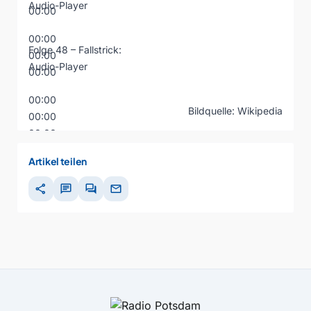
Audio-Player
00:00
00:00
Folge 48 – Fallstrick:
00:00
Audio-Player
00:00
00:00
Bildquelle: Wikipedia
00:00
00:00
Artikel teilen
share
chat
forum
mail