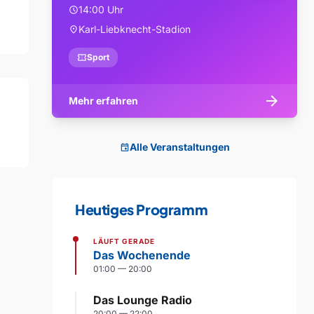
14:00 Uhr
schedule
Karl-Liebknecht-Stadion
location_on
confirmation_number
Sport
arrow_forward
Mehr erfahren
Alle Veranstaltungen
event
Heutiges Programm
LÄUFT GERADE
Das Wochenende
01:00 — 20:00
Das Lounge Radio
20:00 — 22:00