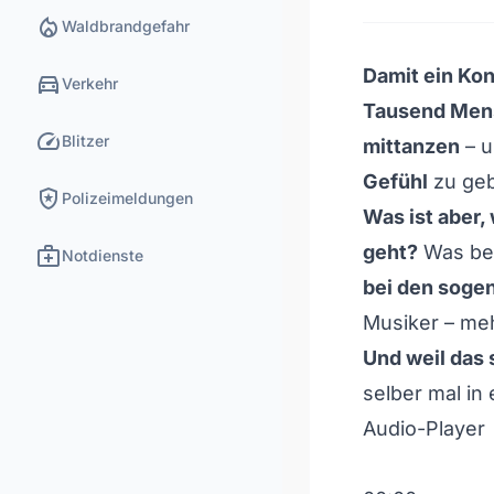
local_fire_department
Waldbrandgefahr
Damit ein Kon
directions_car
Verkehr
Tausend Mens
speed
Blitzer
mittanzen
– 
Gefühl
zu ge
local_police
Polizeimeldungen
Was ist aber,
medical_services
geht?
Was beim
Notdienste
bei den soge
Musiker – meh
Und weil das 
selber mal in 
Audio-Player