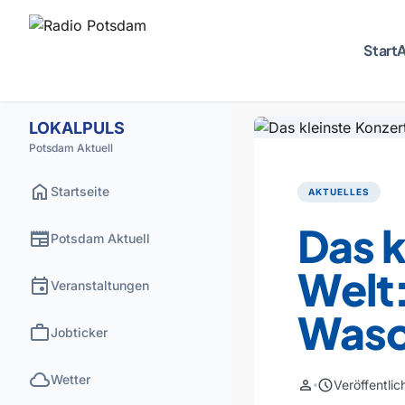
Start
A
LOKALPULS
Potsdam Aktuell
home
Startseite
AKTUELLES
Das k
newspaper
Potsdam Aktuell
Welt:
event
Veranstaltungen
Wasc
work
Jobticker
cloud
Wetter
person
schedule
Veröffentli