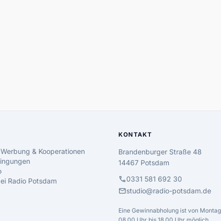
KONTAKT
 Werbung & Kooperationen
Brandenburger Straße 48
ingungen
14467 Potsdam
o
call
0331 581 692 30
 bei Radio Potsdam
mail
studio@radio-potsdam.de
Eine Gewinnabholung ist von Montag 
08.00 Uhr bis 18.00 Uhr möglich.