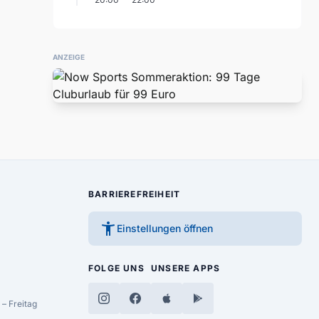
ANZEIGE
BARRIEREFREIHEIT
accessibility_new
Einstellungen öffnen
FOLGE UNS
UNSERE APPS
– Freitag