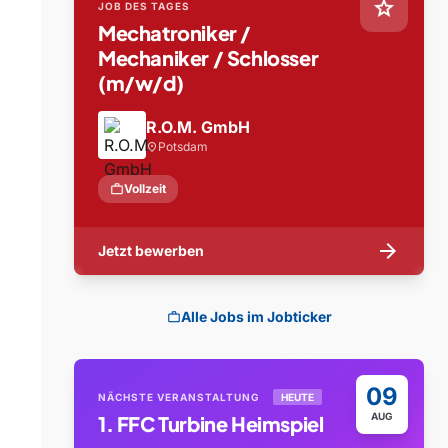
star
JOB DES TAGES
Mechatroniker /
Mechaniker / Schlosser
(m/w/d)
R.O.M. GmbH
Potsdam
location_on
work
Vollzeit
arrow_forward
Jetzt bewerben
Alle Jobs im Jobticker
work
09
NÄCHSTE VERANSTALTUNG
HEUTE
AUG
1. FFC Turbine Heimspiel