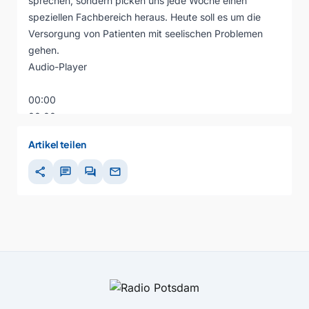
sprechen, sondern picken uns jede Woche einen
speziellen Fachbereich heraus. Heute soll es um die
Versorgung von Patienten mit seelischen Problemen
gehen.
Audio-Player
00:00
00:00
00:00
Artikel teilen
share
chat
forum
mail