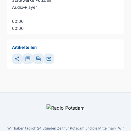
Stadtwerke Potsdam.
Audio-Player
00:00
00:00
00:00
Artikel teilen
share
chat
forum
mail
Wir haben täglich 24 Stunden Zeit für Potsdam und die Mittelmark. Wir