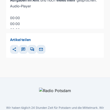
Aufgaben im Amt
und noch
vieles mehr
gesprochen:
Audio-Player
00:00
00:00
00:00
Artikel teilen
share
chat
forum
mail
Wir haben täglich 24 Stunden Zeit für Potsdam und die Mittelmark. Wir