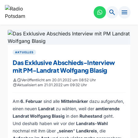
search
menu
AKTUELLES
Das Exklusive Abschieds-Interview
mit PM-Landrat Wolfgang Blasig
person
schedule
Veröffentlicht am 20.01.2022 um 08:52 Uhr
update
Aktualisiert am 21.01.2022 um 09:32 Uhr
Am
6. Februar
sind alle
Mittelmärker
dazu aufgerufen,
einen neuen
Landrat
zu wählen, weil der
amtierende
Landrat Wolfgang Blasig
in den
Ruhestand
geht.
Und deshalb haben wir vor der
Landrats-Wahl
nochmal mit ihm über „
seinen
“
Landkreis
, die