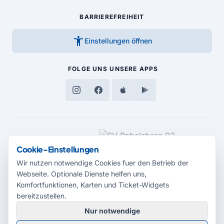
BARRIEREFREIHEIT
accessibility_new
Einstellungen öffnen
FOLGE UNS
UNSERE APPS
MEDIENPARTNER
Cookie-Einstellungen
Wir nutzen notwendige Cookies fuer den Betrieb der
Webseite. Optionale Dienste helfen uns,
Komfortfunktionen, Karten und Ticket-Widgets
bereitzustellen.
Nur notwendige
© 2026 Radio Potsdam. Webseite entwickelt durch die
Medienagentur