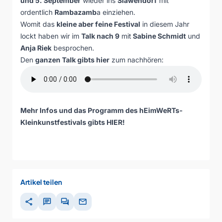
und 5. September
wieder ins
Slawendorf
mit
ordentlich
Rambazamb
a einziehen.
Womit das
kleine aber feine Festival
in diesem Jahr
lockt haben wir im
Talk nach 9
mit
Sabine Schmidt
und
Anja Riek
besprochen.
Den
ganzen Talk gibts hier
zum nachhören:
Mehr Infos und das Programm des hEimWeRTs-
Kleinkunstfestivals gibts
HIER
!
Artikel teilen
share
chat
forum
mail