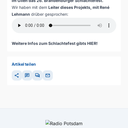
im Glien das 26. Brandenburger Schlachtefest.
Wir haben mit dem
Leiter dieses Projekts, mit René
Lehmann
drüber gesprochen:
Weitere Infos zum Schlachtefest gibts
HIER
!
Artikel teilen
share
chat
forum
mail