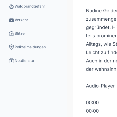
local_fire_department
Waldbrandgefahr
Nadine Gelde
directions_car
zusammengese
Verkehr
gegründet. H
speed
Blitzer
teils promin
Alltags, wie S
local_police
Polizeimeldungen
Leicht zu fin
medical_services
Auch in der 
Notdienste
der wahnsinni
Audio-Player
00:00
00:00