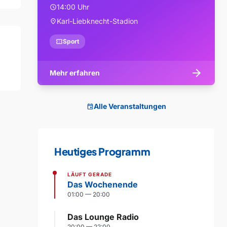
14:00 Uhr
schedule
Karl-Liebknecht-Stadion
location_on
confirmation_number
Sport
arrow_forward
Mehr erfahren
Alle Veranstaltungen
event
Heutiges Programm
LÄUFT GERADE
Das Wochenende
01:00 — 20:00
Das Lounge Radio
20:00 — 22:00