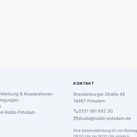
KONTAKT
 Werbung & Kooperationen
Brandenburger Straße 48
ingungen
14467 Potsdam
o
call
0331 581 692 30
 bei Radio Potsdam
mail
studio@radio-potsdam.de
Eine Gewinnabholung ist von Montag 
08.00 Uhr bis 18.00 Uhr möglich.