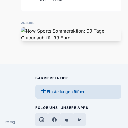
ANZEIGE
BARRIEREFREIHEIT
accessibility_new
Einstellungen öffnen
FOLGE UNS
UNSERE APPS
– Freitag