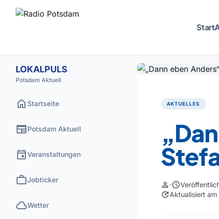
Start
A
LOKALPULS
Potsdam Aktuell
home
Startseite
AKTUELLES
„Dan
newspaper
Potsdam Aktuell
Stef
event
Veranstaltungen
work
Jobticker
person
schedule
Veröffentli
update
Aktualisiert a
cloud
Wetter