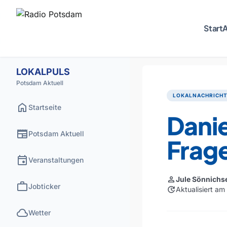
Start
A
LOKALPULS
Potsdam Aktuell
LOKALNACHRICH
home
Startseite
Danie
newspaper
Potsdam Aktuell
Frage
event
Veranstaltungen
person
Jule Sönnichs
work
Jobticker
update
Aktualisiert a
cloud
Wetter