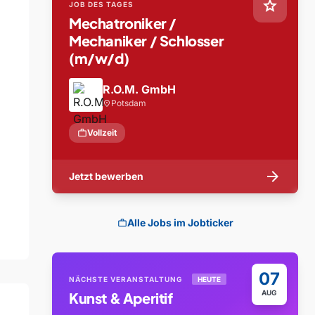
star
JOB DES TAGES
Mechatroniker /
Mechaniker / Schlosser
(m/w/d)
R.O.M. GmbH
Potsdam
location_on
work
Vollzeit
arrow_forward
Jetzt bewerben
Alle Jobs im Jobticker
work
07
NÄCHSTE VERANSTALTUNG
HEUTE
AUG
Kunst & Aperitif