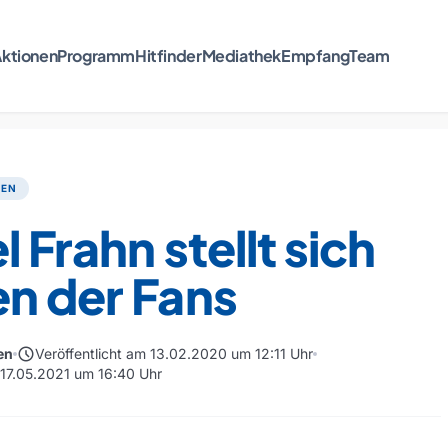
ktionen
Programm
Hitfinder
Mediathek
Empfang
Team
TEN
l Frahn stellt sich
n der Fans
schedule
en
Veröffentlicht am 13.02.2020 um 12:11 Uhr
m 17.05.2021 um 16:40 Uhr