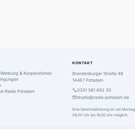
KONTAKT
 Werbung & Kooperationen
Brandenburger Straße 48
ingungen
14467 Potsdam
o
call
0331 581 692 30
 bei Radio Potsdam
mail
studio@radio-potsdam.de
Eine Gewinnabholung ist von Montag 
08.00 Uhr bis 18.00 Uhr möglich.