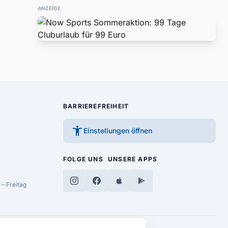
ANZEIGE
BARRIEREFREIHEIT
accessibility_new
Einstellungen öffnen
FOLGE UNS
UNSERE APPS
– Freitag