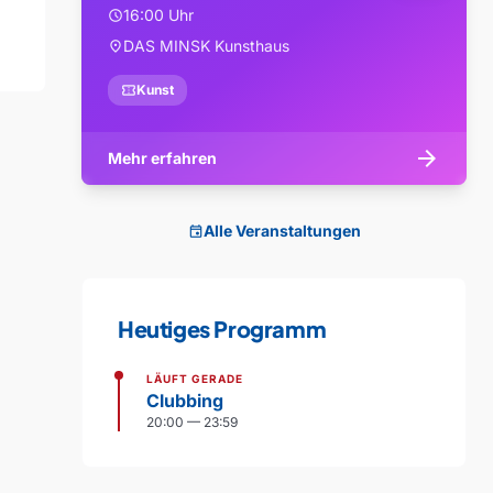
16:00 Uhr
schedule
DAS MINSK Kunsthaus
location_on
confirmation_number
Kunst
arrow_forward
Mehr erfahren
Alle Veranstaltungen
event
Heutiges Programm
LÄUFT GERADE
Clubbing
20:00 — 23:59