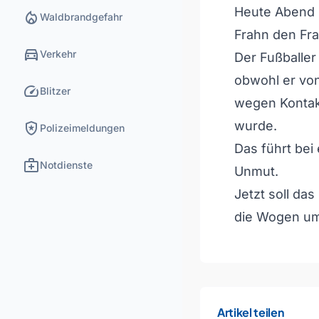
Heute Abend s
local_fire_department
Waldbrandgefahr
Frahn den Fra
directions_car
Verkehr
Der Fußballer
obwohl er vo
speed
Blitzer
wegen Kontakt
local_police
wurde.
Polizeimeldungen
Das führt bei 
medical_services
Notdienste
Unmut.
Jetzt soll da
die Wogen um 
Artikel teilen