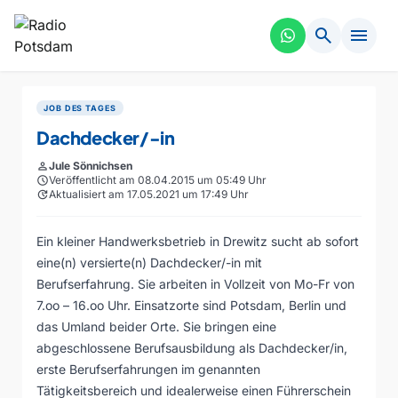
search
menu
JOB DES TAGES
Dachdecker/-in
person
Jule Sönnichsen
schedule
Veröffentlicht am 08.04.2015 um 05:49 Uhr
update
Aktualisiert am 17.05.2021 um 17:49 Uhr
Ein kleiner Handwerksbetrieb in Drewitz sucht ab sofort
eine(n) versierte(n) Dachdecker/-in mit
Berufserfahrung. Sie arbeiten in Vollzeit von Mo-Fr von
7.oo – 16.oo Uhr. Einsatzorte sind Potsdam, Berlin und
das Umland beider Orte. Sie bringen eine
abgeschlossene Berufsausbildung als Dachdecker/in,
erste Berufserfahrungen im genannten
Tätigkeitsbereich und idealerweise einen Führerschein