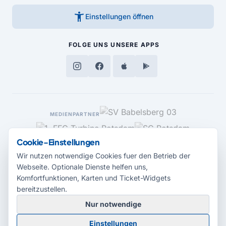
accessibility_new
Einstellungen öffnen
FOLGE UNS
UNSERE APPS
MEDIENPARTNER
Cookie-Einstellungen
Wir nutzen notwendige Cookies fuer den Betrieb der
Webseite. Optionale Dienste helfen uns,
Komfortfunktionen, Karten und Ticket-Widgets
bereitzustellen.
Nur notwendige
© 2026 Radio Potsdam. Webseite entwickelt durch die
Medienagentur
Einstellungen
Babelsberg