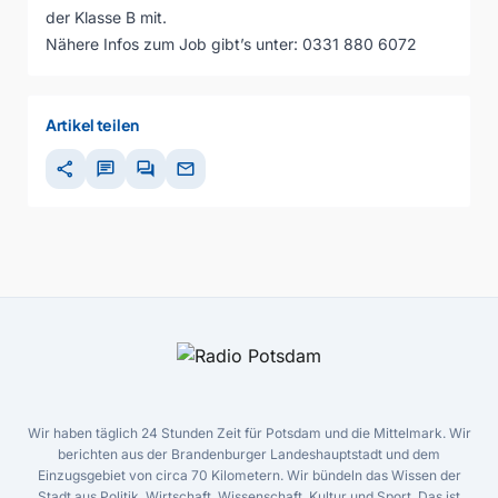
der Klasse B mit.
Nähere Infos zum Job gibt’s unter: 0331 880 6072
Artikel teilen
share
chat
forum
mail
Wir haben täglich 24 Stunden Zeit für Potsdam und die Mittelmark. Wir
berichten aus der Brandenburger Landeshauptstadt und dem
Einzugsgebiet von circa 70 Kilometern. Wir bündeln das Wissen der
Stadt aus Politik, Wirtschaft, Wissenschaft, Kultur und Sport. Das ist