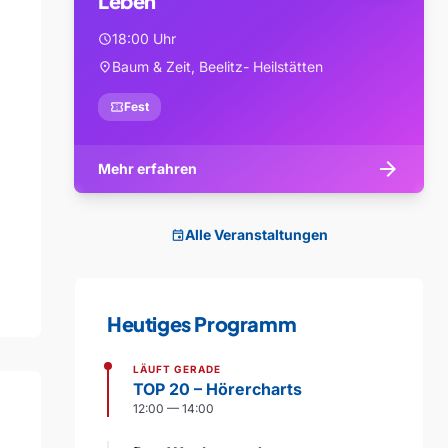
Leben
18:00 Uhr
schedule
Baum & Zeit, Beelitz- Heilstätten
location_on
confirmation_number
Fest
arrow_forward
Mehr erfahren
Alle Veranstaltungen
event
Heutiges Programm
LÄUFT GERADE
TOP 20 – Hörercharts
12:00 — 14:00