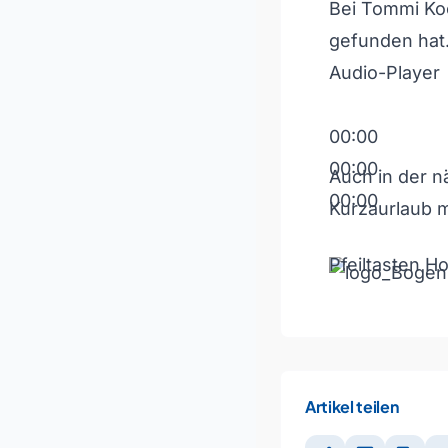
Bei Tommi Koc
gefunden hat.
Audio-Player
00:00
00:00
Auch in der 
00:00
Kurzaurlaub 
Pfeiltasten H
Artikel teilen