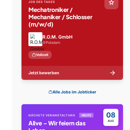
star
JOB DES TAGES
Mechatroniker /
Mechaniker / Schlosser
(m/w/d)
R.O.M. GmbH
Potsdam
location_on
work
Vollzeit
arrow_forward
Jetzt bewerben
Alle Jobs im Jobticker
work
08
NÄCHSTE VERANSTALTUNG
HEUTE
AUG
Alive – Wir feiern das