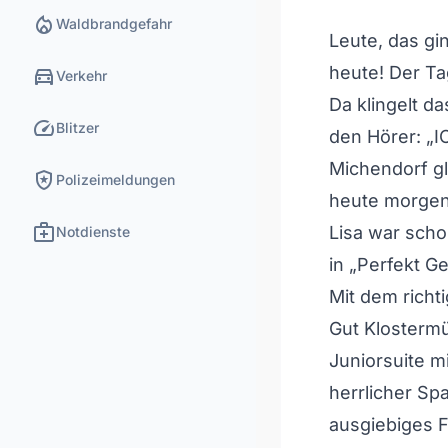
local_fire_department
Waldbrandgefahr
Leute, das gi
directions_car
heute! Der Ta
Verkehr
Da klingelt d
speed
Blitzer
den Hörer: „
Michendorf gl
local_police
Polizeimeldungen
heute morgen
medical_services
Lisa war scho
Notdienste
in „Perfekt G
Mit dem richti
Gut Klosterm
Juniorsuite m
herrlicher Sp
ausgiebiges 