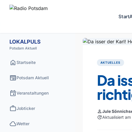
Start
A
LOKALPULS
Potsdam Aktuell
home
Startseite
AKTUELLES
Da is
newspaper
Potsdam Aktuell
richt
event
Veranstaltungen
work
Jobticker
person
Jule Sönnichs
update
Aktualisiert a
cloud
Wetter