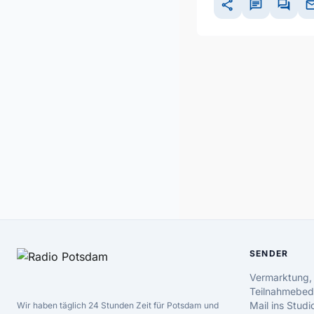
share
chat
forum
ma
SENDER
Vermarktung,
Teilnahmebed
Mail ins Studi
Wir haben täglich 24 Stunden Zeit für Potsdam und