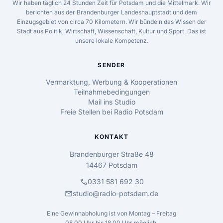
Wir haben täglich 24 Stunden Zeit für Potsdam und die Mittelmark. Wir
berichten aus der Brandenburger Landeshauptstadt und dem
Einzugsgebiet von circa 70 Kilometern. Wir bündeln das Wissen der
Stadt aus Politik, Wirtschaft, Wissenschaft, Kultur und Sport. Das ist
unsere lokale Kompetenz.
SENDER
Vermarktung, Werbung & Kooperationen
Teilnahmebedingungen
Mail ins Studio
Freie Stellen bei Radio Potsdam
KONTAKT
Brandenburger Straße 48
14467 Potsdam
call
0331 581 692 30
mail
studio@radio-potsdam.de
Eine Gewinnabholung ist von Montag – Freitag
08.00 Uhr bis 18.00 Uhr möglich.