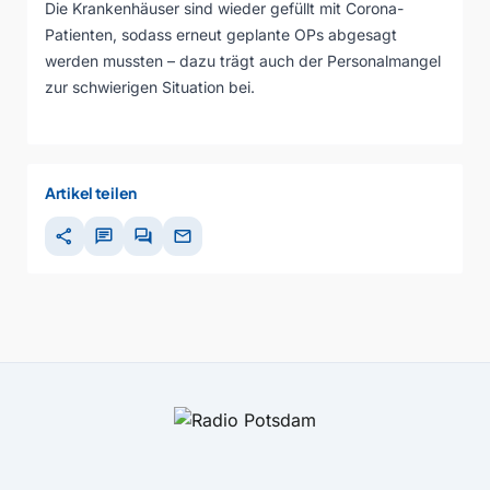
Die Krankenhäuser sind wieder gefüllt mit Corona-
Patienten, sodass erneut geplante OPs abgesagt
werden mussten – dazu trägt auch der Personalmangel
zur schwierigen Situation bei.
Artikel teilen
share
chat
forum
mail