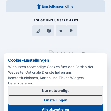
accessibility_new
Einstellungen öffnen
FOLGE UNS
UNSERE APPS
MEDIENPARTNER
Cookie-Einstellungen
Wir nutzen notwendige Cookies fuer den Betrieb der
Webseite. Optionale Dienste helfen uns,
Komfortfunktionen, Karten und Ticket-Widgets
bereitzustellen.
Nur notwendige
© 2026 Radio Potsdam. Webseite entwickelt durch die
Medienagentur
Einstellungen
Babelsberg
Barrierefreiheitserklärung
AGB
Datenschutz
Impressum
Alle akzeptieren