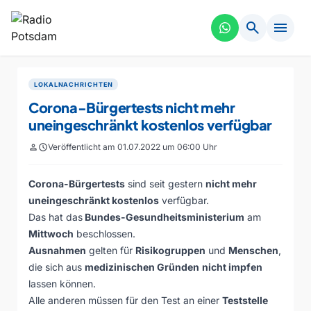
search
menu
LOKALNACHRICHTEN
Corona-Bürgertests nicht mehr
uneingeschränkt kostenlos verfügbar
person
schedule
Veröffentlicht am 01.07.2022 um 06:00 Uhr
Corona-Bürgertests
sind seit gestern
nicht mehr
uneingeschränkt kostenlos
verfügbar.
Das hat das
Bundes-Gesundheitsministerium
am
Mittwoch
beschlossen.
Ausnahmen
gelten für
Risikogruppen
und
Menschen
,
die sich aus
medizinischen Gründen
nicht impfen
lassen können.
Alle anderen müssen für den Test an einer
Teststelle