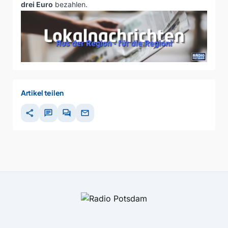
drei Euro
bezahlen.
Artikel teilen
share
chat
forum
mail