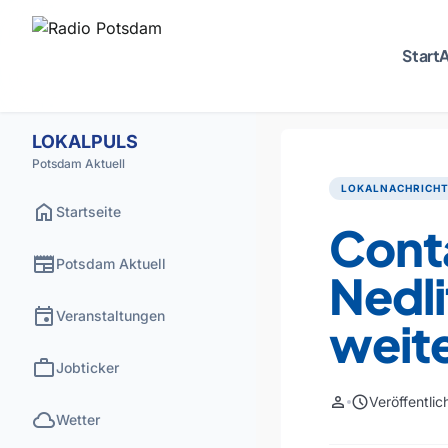
Start
A
LOKALPULS
Potsdam Aktuell
LOKALNACHRICH
home
Startseite
Cont
newspaper
Potsdam Aktuell
Nedli
event
Veranstaltungen
weit
work
Jobticker
person
schedule
Veröffentli
cloud
Wetter