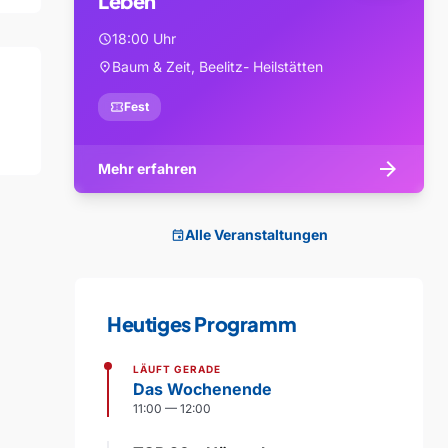
Leben
18:00 Uhr
schedule
Baum & Zeit, Beelitz- Heilstätten
location_on
confirmation_number
Fest
arrow_forward
Mehr erfahren
Alle Veranstaltungen
event
Heutiges Programm
LÄUFT GERADE
Das Wochenende
11:00 — 12:00