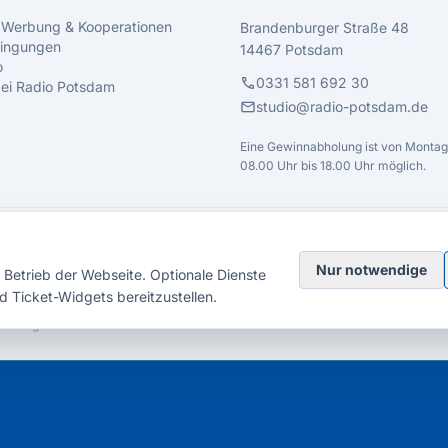
 Werbung & Kooperationen
Brandenburger Straße 48
ingungen
14467 Potsdam
o
call
0331 581 692 30
 bei Radio Potsdam
mail
studio@radio-potsdam.de
Eine Gewinnabholung ist von Montag 
08.00 Uhr bis 18.00 Uhr möglich.
Nur notwendige
Betrieb der Webseite. Optionale Dienste
d Ticket-Widgets bereitzustellen.
elsberg