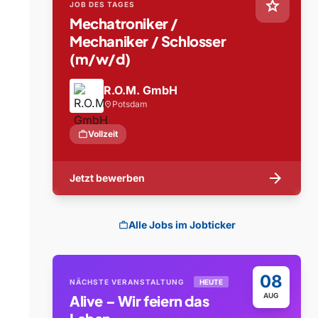
star
JOB DES TAGES
Mechatroniker /
Mechaniker / Schlosser
(m/w/d)
R.O.M. GmbH
Potsdam
location_on
work
Vollzeit
arrow_forward
Jetzt bewerben
Alle Jobs im Jobticker
work
08
NÄCHSTE VERANSTALTUNG
HEUTE
AUG
Alive – Wir feiern das