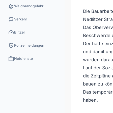
local_fire_department
Waldbrandgefahr
Die Bauarbeit
directions_car
Nedlitzer Str
Verkehr
Das Oberverw
speed
Blitzer
Beschwerde d
Der hatte ei
local_police
Polizeimeldungen
und damit ung
medical_services
Notdienste
wurden darau
Laut der Sozia
die Zeitpläne
bauen zu kön
Das temporäre
haben.