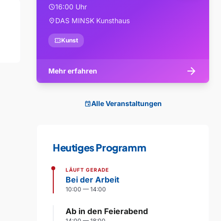
16:00 Uhr
schedule
DAS MINSK Kunsthaus
location_on
confirmation_number
Kunst
arrow_forward
Mehr erfahren
Alle Veranstaltungen
event
Heutiges Programm
LÄUFT GERADE
Bei der Arbeit
10:00 — 14:00
Ab in den Feierabend
14:00 — 18:00