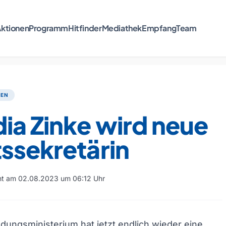
ktionen
Programm
Hitfinder
Mediathek
Empfang
Team
TEN
ia Zinke wird neue
ssekretärin
cht am 02.08.2023 um 06:12 Uhr
dungsministerium hat jetzt endlich wieder eine