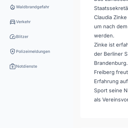
local_fire_department
Waldbrandgefahr
Staatssekretä
Claudia Zinke
directions_car
Verkehr
um nach dem R
speed
werden.
Blitzer
Zinke ist erf
local_police
Polizeimeldungen
der Berliner 
Brandenburg.
medical_services
Notdienste
Freiberg freut
Erfahrung auf
Sport seine N
als Vereinsvo