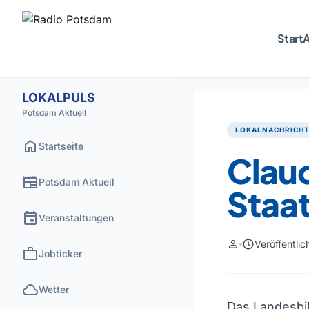
Start
A
LOKALPULS
Potsdam Aktuell
LOKALNACHRICH
home
Startseite
Claud
newspaper
Potsdam Aktuell
Staat
event
Veranstaltungen
person
schedule
Veröffentli
work
Jobticker
cloud
Wetter
Das Landesbil