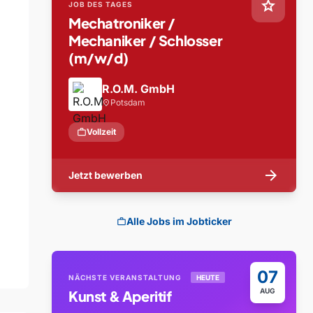
star
JOB DES TAGES
Mechatroniker /
Mechaniker / Schlosser
(m/w/d)
R.O.M. GmbH
Potsdam
location_on
work
Vollzeit
arrow_forward
Jetzt bewerben
Alle Jobs im Jobticker
work
07
NÄCHSTE VERANSTALTUNG
HEUTE
AUG
Kunst & Aperitif