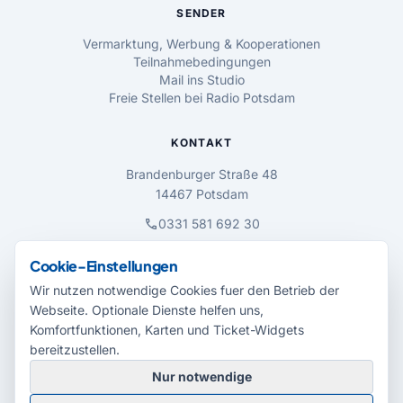
SENDER
Vermarktung, Werbung & Kooperationen
Teilnahmebedingungen
Mail ins Studio
Freie Stellen bei Radio Potsdam
KONTAKT
Brandenburger Straße 48
14467 Potsdam
call
0331 581 692 30
mail
studio@radio-potsdam.de
Cookie-Einstellungen
Eine Gewinnabholung ist von Montag – Freitag
Wir nutzen notwendige Cookies fuer den Betrieb der
08.00 Uhr bis 18.00 Uhr möglich.
Webseite. Optionale Dienste helfen uns,
Komfortfunktionen, Karten und Ticket-Widgets
BARRIEREFREIHEIT
bereitzustellen.
Nur notwendige
accessibility_new
Einstellungen öffnen