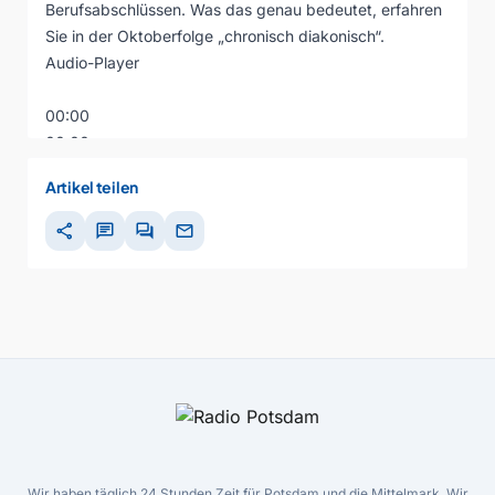
Berufsabschlüssen. Was das genau bedeutet, erfahren
Sie in der Oktoberfolge „chronisch diakonisch“.
Audio-Player
00:00
00:00
00:00
Artikel teilen
share
chat
forum
mail
Wir haben täglich 24 Stunden Zeit für Potsdam und die Mittelmark. Wir