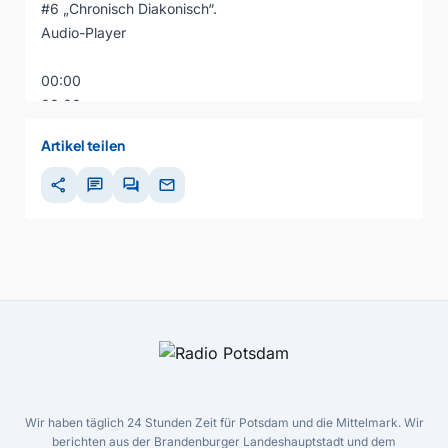
#6 „Chronisch Diakonisch“.
Audio-Player
00:00
00:00
00:00
Artikel teilen
share
chat
forum
mail
Wir haben täglich 24 Stunden Zeit für Potsdam und die Mittelmark. Wir
berichten aus der Brandenburger Landeshauptstadt und dem