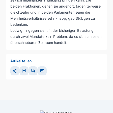
zeitlich miteinander in Einklang bringen kann. Die
beiden Fraktionen, denen sie angehört, tagen teilweise
gleichzeitig und in beiden Parlamenten seien die
Mehrheitsverhältnisse sehr knapp, gab Stübgen zu
bedenken.
Ludwig hingegen sieht in der bisherigen Belastung
durch zwei Mandate kein Problem, da es sich um einen
überschaubaren Zeitraum handelt.
Artikel teilen
share
chat
forum
mail