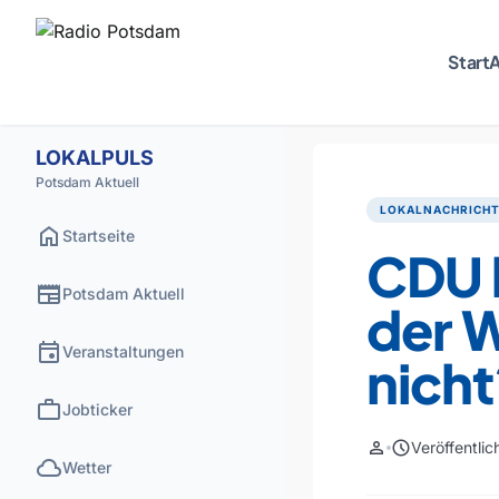
Start
A
LOKALPULS
Potsdam Aktuell
LOKALNACHRICH
home
Startseite
CDU 
newspaper
Potsdam Aktuell
der W
event
Veranstaltungen
nicht
work
Jobticker
person
schedule
Veröffentli
cloud
Wetter