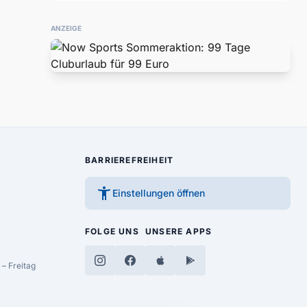
ANZEIGE
BARRIEREFREIHEIT
accessibility_new
Einstellungen öffnen
FOLGE UNS
UNSERE APPS
– Freitag