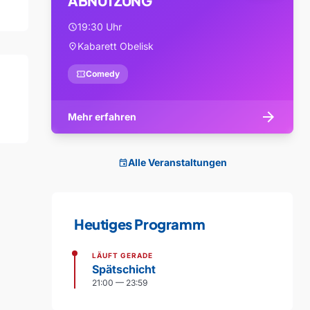
ABNUTZUNG
19:30 Uhr
schedule
Kabarett Obelisk
location_on
confirmation_number
Comedy
arrow_forward
Mehr erfahren
Alle Veranstaltungen
event
Heutiges Programm
LÄUFT GERADE
Spätschicht
21:00 — 23:59