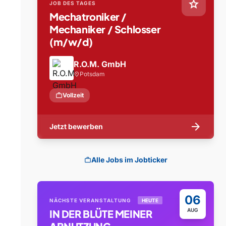
star
JOB DES TAGES
Mechatroniker /
Mechaniker / Schlosser
(m/w/d)
R.O.M. GmbH
Potsdam
location_on
work
Vollzeit
arrow_forward
Jetzt bewerben
Alle Jobs im Jobticker
work
06
NÄCHSTE VERANSTALTUNG
HEUTE
AUG
IN DER BLÜTE MEINER