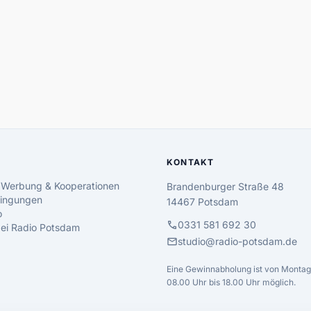
KONTAKT
 Werbung & Kooperationen
Brandenburger Straße 48
ingungen
14467 Potsdam
o
call
0331 581 692 30
 bei Radio Potsdam
mail
studio@radio-potsdam.de
Eine Gewinnabholung ist von Montag 
08.00 Uhr bis 18.00 Uhr möglich.