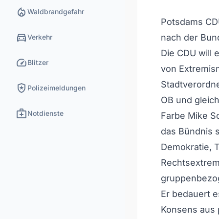
local_fire_department
Waldbrandgefahr
Potsdams CDU
directions_car
nach der Bun
Verkehr
Die CDU will 
speed
Blitzer
von Extremism
Stadtverordn
local_police
Polizeimeldungen
OB und gleic
medical_services
Notdienste
Farbe Mike S
das Bündnis s
Demokratie, 
Rechtsextrem
gruppenbezog
Er bedauert e
Konsens aus p