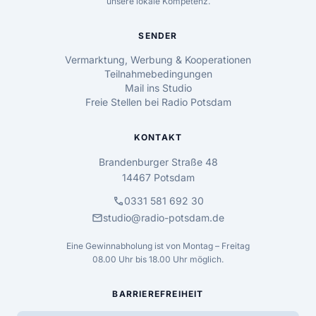
unsere lokale Kompetenz.
SENDER
Vermarktung, Werbung & Kooperationen
Teilnahmebedingungen
Mail ins Studio
Freie Stellen bei Radio Potsdam
KONTAKT
Brandenburger Straße 48
14467 Potsdam
call
0331 581 692 30
mail
studio@radio-potsdam.de
Eine Gewinnabholung ist von Montag – Freitag
08.00 Uhr bis 18.00 Uhr möglich.
BARRIEREFREIHEIT