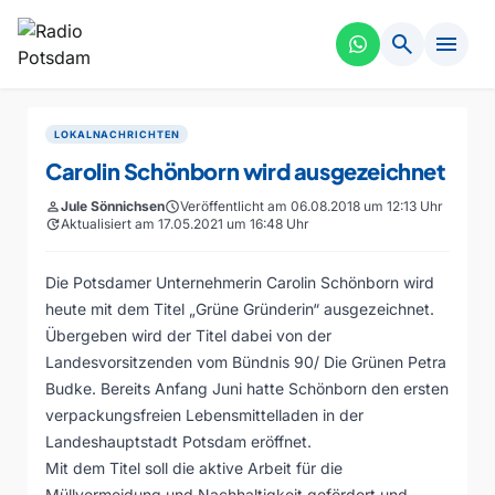
search
menu
LOKALNACHRICHTEN
Carolin Schönborn wird ausgezeichnet
person
Jule Sönnichsen
schedule
Veröffentlicht am 06.08.2018 um 12:13 Uhr
update
Aktualisiert am 17.05.2021 um 16:48 Uhr
Die Potsdamer Unternehmerin Carolin Schönborn wird
heute mit dem Titel „Grüne Gründerin“ ausgezeichnet.
Übergeben wird der Titel dabei von der
Landesvorsitzenden vom Bündnis 90/ Die Grünen Petra
Budke. Bereits Anfang Juni hatte Schönborn den ersten
verpackungsfreien Lebensmittelladen in der
Landeshauptstadt Potsdam eröffnet.
Mit dem Titel soll die aktive Arbeit für die
Müllvermeidung und Nachhaltigkeit gefördert und