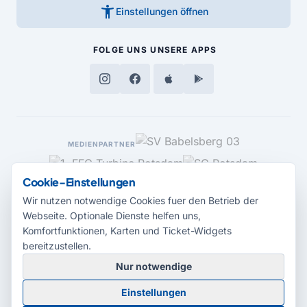
accessibility_new
Einstellungen öffnen
FOLGE UNS
UNSERE APPS
MEDIENPARTNER
Cookie-Einstellungen
Wir nutzen notwendige Cookies fuer den Betrieb der
Webseite. Optionale Dienste helfen uns,
Komfortfunktionen, Karten und Ticket-Widgets
bereitzustellen.
Nur notwendige
© 2026 Radio Potsdam. Webseite entwickelt durch die
Medienagentur
Einstellungen
Babelsberg