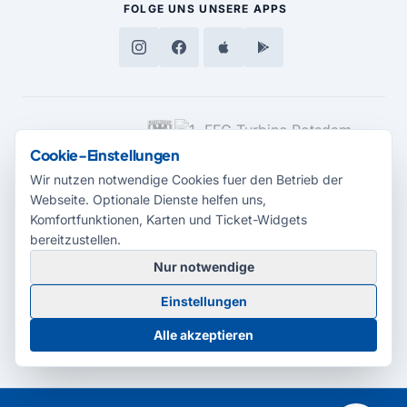
FOLGE UNS
UNSERE APPS
MEDIENPARTNER
Cookie-Einstellungen
Wir nutzen notwendige Cookies fuer den Betrieb der
Webseite. Optionale Dienste helfen uns,
Komfortfunktionen, Karten und Ticket-Widgets
bereitzustellen.
Nur notwendige
© 2026 Radio Potsdam. Webseite entwickelt durch die
Medienagentur
Einstellungen
Babelsberg
Barrierefreiheitserklärung
AGB
Datenschutz
Impressum
Alle akzeptieren
Cookie-Einstellungen