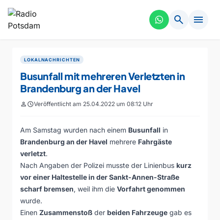
search
menu
LOKALNACHRICHTEN
Busunfall mit mehreren Verletzten in
Brandenburg an der Havel
person
schedule
Veröffentlicht am 25.04.2022 um 08:12 Uhr
Am Samstag wurden nach einem
Busunfall
in
Brandenburg an der Havel
mehrere
Fahrgäste
verletzt
.
Nach Angaben der Polizei musste der Linienbus
kurz
vor einer Haltestelle in der Sankt-Annen-Straße
scharf bremsen
, weil ihm die
Vorfahrt genommen
wurde.
Einen
Zusammenstoß
der
beiden Fahrzeuge
gab es