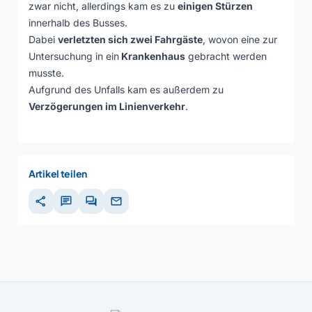
zwar nicht, allerdings kam es zu
einigen Stürzen
innerhalb des Busses.
Dabei
verletzten sich zwei Fahrgäste
, wovon eine zur
Untersuchung in ein
Krankenhaus
gebracht werden
musste.
Aufgrund des Unfalls kam es außerdem zu
Verzögerungen im Linienverkehr
.
Artikel teilen
share
chat
forum
mail