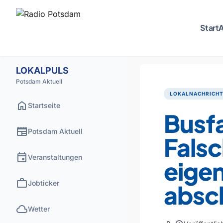
Start
A
LOKALPULS
Potsdam Aktuell
LOKALNACHRICH
home
Startseite
Busf
newspaper
Potsdam Aktuell
Fals
event
Veranstaltungen
eige
work
Jobticker
absc
cloud
Wetter