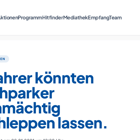
ktionen
Programm
Hitfinder
Mediathek
Empfang
Team
TEN
ahrer könnten
chparker
nmächtig
hleppen lassen.