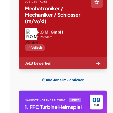
star
JOB DES TAGES
Mechatroniker /
Mechaniker / Schlosser
(m/w/d)
R.O.M. GmbH
Potsdam
location_on
work
Vollzeit
arrow_forward
Jetzt bewerben
Alle Jobs im Jobticker
work
09
NÄCHSTE VERANSTALTUNG
HEUTE
AUG
1. FFC Turbine Heimspiel