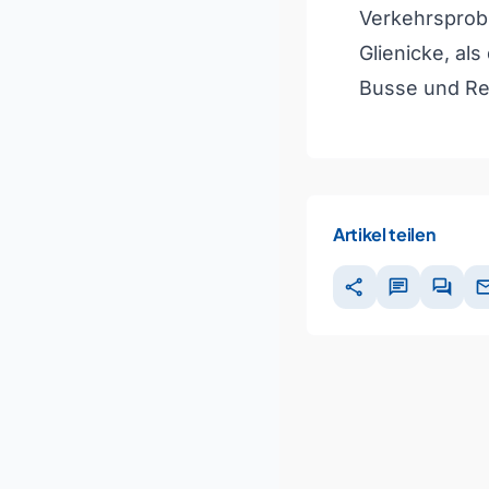
Verkehrsprob
Glienicke, al
Busse und Ret
Artikel teilen
share
chat
forum
ma