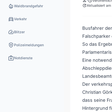
person
schedule
Veröffentli
local_fire_department
update
Aktualisiert a
Waldbrandgefahr
directions_car
Verkehr
Busfahrer de
speed
Blitzer
Falschparker
local_police
So das Ergebn
Polizeimeldungen
Parlamentaris
medical_services
Notdienste
Eine notwend
Abschleppdie
Landesbeamte
Der verkehrsp
Christian Gö
dass seine Fr
Hintergrund f