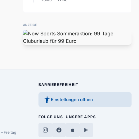
ANZEIGE
BARRIEREFREIHEIT
accessibility_new
Einstellungen öffnen
FOLGE UNS
UNSERE APPS
– Freitag