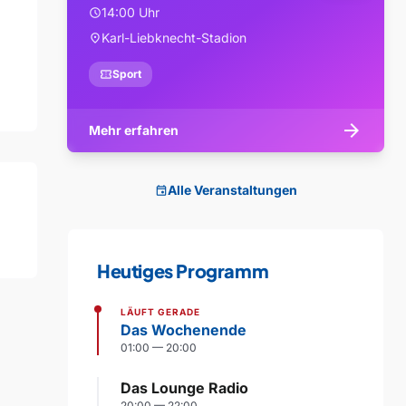
14:00 Uhr
schedule
Karl-Liebknecht-Stadion
location_on
confirmation_number
Sport
arrow_forward
Mehr erfahren
Alle Veranstaltungen
event
Heutiges Programm
LÄUFT GERADE
Das Wochenende
01:00 — 20:00
Das Lounge Radio
20:00 — 22:00