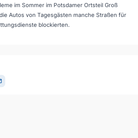
leme im Sommer im Potsdamer Ortsteil Groß
s die Autos von Tagesgästen manche Straßen für
tungsdienste blockierten.
il