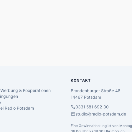
KONTAKT
 Werbung & Kooperationen
Brandenburger Straße 48
ingungen
14467 Potsdam
o
call
0331 581 692 30
 bei Radio Potsdam
mail
studio@radio-potsdam.de
Eine Gewinnabholung ist von Montag 
08.00 Uhr bis 18.00 Uhr möglich.