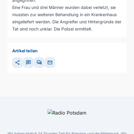
angegriffen.
Eine Frau und drei Männer wurden dabei verletzt, sie
mussten zur weiteren Behandlung in ein Krankenhaus
eingeliefert werden. Die Angreifer und Hintergründe der
Tat sind noch unklar. Die Polizei ermittelt.
Artikel teilen
share
chat
forum
mail
Wir haben täglich 24 Stunden Zeit für Potsdam und die Mittelmark. Wir