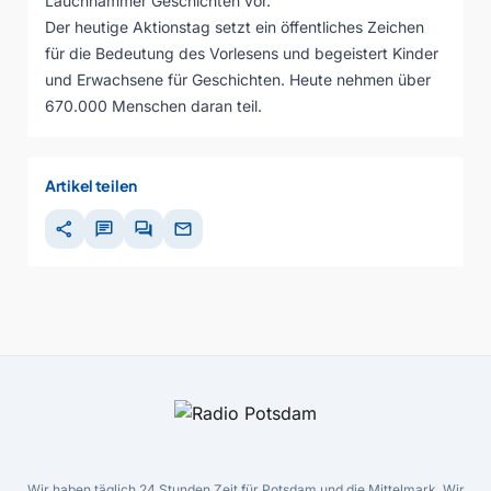
Lauchhammer Geschichten vor.
Der heutige Aktionstag setzt ein öffentliches Zeichen
für die Bedeutung des Vorlesens und begeistert Kinder
und Erwachsene für Geschichten. Heute nehmen über
670.000 Menschen daran teil.
Artikel teilen
share
chat
forum
mail
Wir haben täglich 24 Stunden Zeit für Potsdam und die Mittelmark. Wir