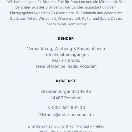
Wir haben täglich 24 Stunden Zeit für Potsdam und die Mittelmark. Wir
berichten aus der Brandenburger Landeshauptstadt und dem
Einzugsgebiet von circa 70 Kilometern. Wir bündeln das Wissen der
Stadt aus Politik, Wirtschaft, Wissenschaft, Kultur und Sport. Das ist
unsere lokale Kompetenz.
SENDER
Vermarktung, Werbung & Kooperationen
Teilnahmebedingungen
Mail ins Studio
Freie Stellen bei Radio Potsdam
KONTAKT
Brandenburger Straße 48
14467 Potsdam
call
0331 581 692 30
mail
studio@radio-potsdam.de
Eine Gewinnabholung ist von Montag – Freitag
08.00 Uhr bis 18.00 Uhr möglich.