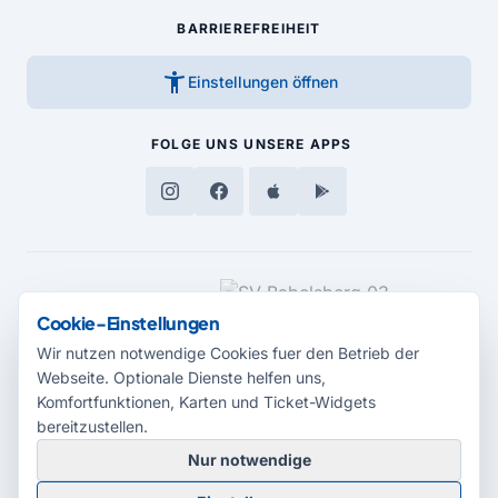
BARRIEREFREIHEIT
accessibility_new
Einstellungen öffnen
FOLGE UNS
UNSERE APPS
MEDIENPARTNER
Cookie-Einstellungen
Wir nutzen notwendige Cookies fuer den Betrieb der
Webseite. Optionale Dienste helfen uns,
Komfortfunktionen, Karten und Ticket-Widgets
bereitzustellen.
Nur notwendige
© 2026 Radio Potsdam. Webseite entwickelt durch die
Medienagentur