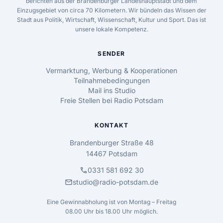
berichten aus der Brandenburger Landeshauptstadt und dem
Einzugsgebiet von circa 70 Kilometern. Wir bündeln das Wissen der
Stadt aus Politik, Wirtschaft, Wissenschaft, Kultur und Sport. Das ist
unsere lokale Kompetenz.
SENDER
Vermarktung, Werbung & Kooperationen
Teilnahmebedingungen
Mail ins Studio
Freie Stellen bei Radio Potsdam
KONTAKT
Brandenburger Straße 48
14467 Potsdam
call
0331 581 692 30
mail
studio@radio-potsdam.de
Eine Gewinnabholung ist von Montag – Freitag
08.00 Uhr bis 18.00 Uhr möglich.