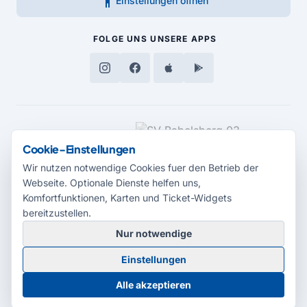
accessibility_new
Einstellungen öffnen
FOLGE UNS
UNSERE APPS
MEDIENPARTNER
Cookie-Einstellungen
Wir nutzen notwendige Cookies fuer den Betrieb der
Webseite. Optionale Dienste helfen uns,
Komfortfunktionen, Karten und Ticket-Widgets
bereitzustellen.
Nur notwendige
© 2026 Radio Potsdam. Webseite entwickelt durch die
Medienagentur
Einstellungen
Babelsberg
Barrierefreiheitserklärung
AGB
Datenschutz
Impressum
Alle akzeptieren
Cookie-Einstellungen