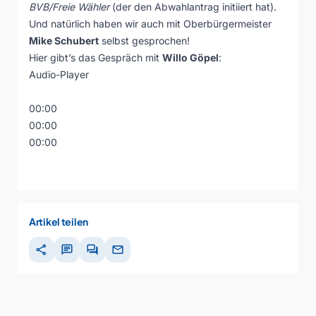
BVB/Freie Wähler
(der den Abwahlantrag initiiert hat).
Und natürlich haben wir auch mit Oberbürgermeister
Mike Schubert
selbst gesprochen!
Hier gibt’s das Gespräch mit
Willo Göpel
:
Audio-Player
00:00
00:00
00:00
Artikel teilen
share
chat
forum
mail