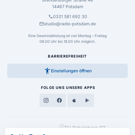
14467 Potsdam
call
0331 581 692 30
mail
studio@radio-potsdam.de
Eine Gewinnabholung ist von Montag – Freitag
08.00 Uhr bis 18.00 Uhr möglich.
BARRIEREFREIHEIT
accessibility_new
Einstellungen öffnen
FOLGE UNS
UNSERE APPS
MEDIENPARTNER