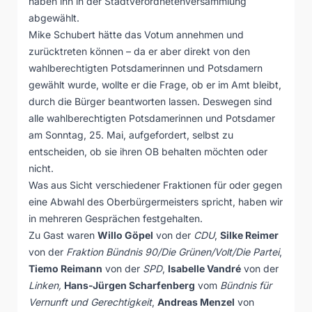
haben ihn in der Stadtverordnetenversammlung
abgewählt.
Mike Schubert hätte das Votum annehmen und
zurücktreten können – da er aber direkt von den
wahlberechtigten Potsdamerinnen und Potsdamern
gewählt wurde, wollte er die Frage, ob er im Amt bleibt,
durch die Bürger beantworten lassen. Deswegen sind
alle wahlberechtigten Potsdamerinnen und Potsdamer
am Sonntag, 25. Mai, aufgefordert, selbst zu
entscheiden, ob sie ihren OB behalten möchten oder
nicht.
Was aus Sicht verschiedener Fraktionen für oder gegen
eine Abwahl des Oberbürgermeisters spricht, haben wir
in mehreren Gesprächen festgehalten.
Zu Gast waren
Willo Göpel
von der
CDU
,
Silke Reimer
von der
Fraktion Bündnis 90/Die Grünen/Volt/Die Partei
,
Tiemo Reimann
von der
SPD
,
Isabelle Vandré
von der
Linken,
Hans-Jürgen Scharfenberg
vom
Bündnis
für
Vernunft und Gerechtigkeit
,
Andreas Menzel
von