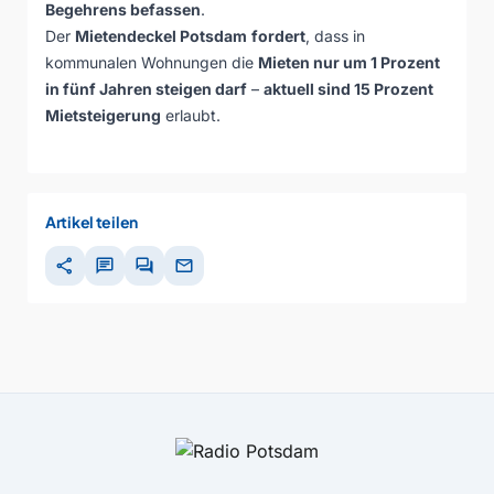
Begehrens befassen
.
Der
Mietendeckel Potsdam
fordert
, dass in
kommunalen Wohnungen die
Mieten nur um 1 Prozent
in fünf Jahren steigen darf
–
aktuell sind 15 Prozent
Mietsteigerung
erlaubt.
Artikel teilen
share
chat
forum
mail