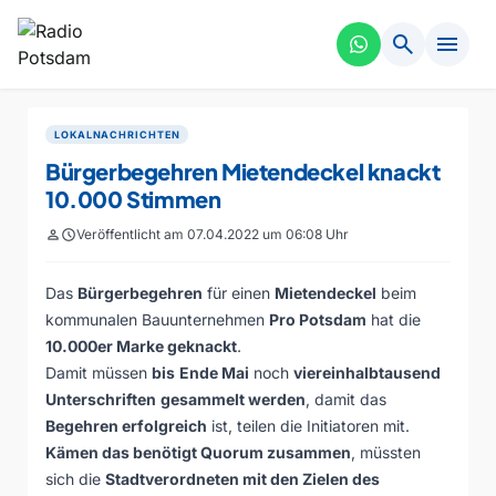
search
menu
LOKALNACHRICHTEN
Bürgerbegehren Mietendeckel knackt
10.000 Stimmen
person
schedule
Veröffentlicht am 07.04.2022 um 06:08 Uhr
Das
Bürgerbegehren
für einen
Mietendeckel
beim
kommunalen Bauunternehmen
Pro Potsdam
hat die
10.000er Marke geknackt
.
Damit müssen
bis
Ende Mai
noch
viereinhalbtausend
Unterschriften
gesammelt werden
, damit das
Begehren erfolgreich
ist, teilen die Initiatoren mit.
Kämen das benötigt Quorum zusammen
, müssten
sich die
Stadtverordneten mit den Zielen des