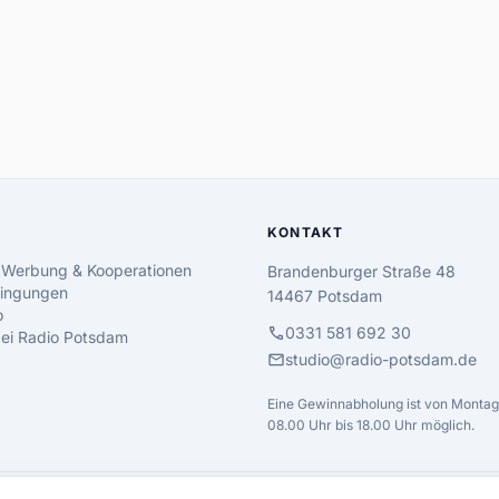
KONTAKT
 Werbung & Kooperationen
Brandenburger Straße 48
ingungen
14467 Potsdam
o
call
0331 581 692 30
 bei Radio Potsdam
mail
studio@radio-potsdam.de
Eine Gewinnabholung ist von Montag 
08.00 Uhr bis 18.00 Uhr möglich.