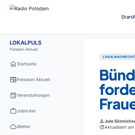
Start
A
LOKALPULS
Potsdam Aktuell
LOKALNACHRICH
home
Startseite
Bünd
newspaper
Potsdam Aktuell
forde
event
Veranstaltungen
Frau
work
Jobticker
person
Jule Sönnichs
cloud
Wetter
update
Aktualisiert a