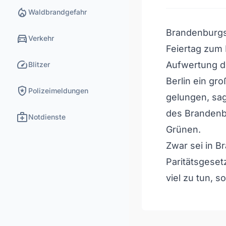
local_fire_department
Waldbrandgefahr
Brandenburgs
directions_car
Verkehr
Feiertag zum 
speed
Aufwertung d
Blitzer
Berlin ein gr
local_police
Polizeimeldungen
gelungen, sag
des Brandenb
medical_services
Notdienste
Grünen.
Zwar sei in B
Paritätsgeset
viel zu tun, so