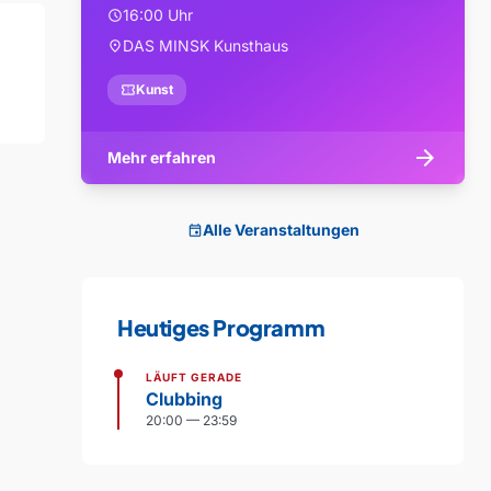
16:00 Uhr
schedule
DAS MINSK Kunsthaus
location_on
confirmation_number
Kunst
arrow_forward
Mehr erfahren
Alle Veranstaltungen
event
Heutiges Programm
LÄUFT GERADE
Clubbing
20:00 — 23:59