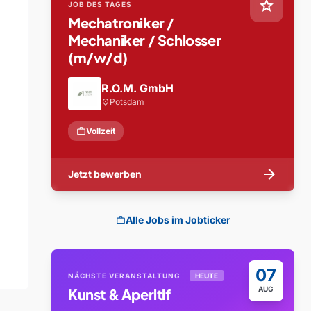
star
JOB DES TAGES
Mechatroniker /
Mechaniker / Schlosser
(m/w/d)
R.O.M. GmbH
Potsdam
location_on
work
Vollzeit
arrow_forward
Jetzt bewerben
Alle Jobs im Jobticker
work
07
NÄCHSTE VERANSTALTUNG
HEUTE
AUG
Kunst & Aperitif