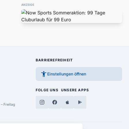
ANZEIGE
BARRIEREFREIHEIT
accessibility_new
Einstellungen öffnen
FOLGE UNS
UNSERE APPS
– Freitag