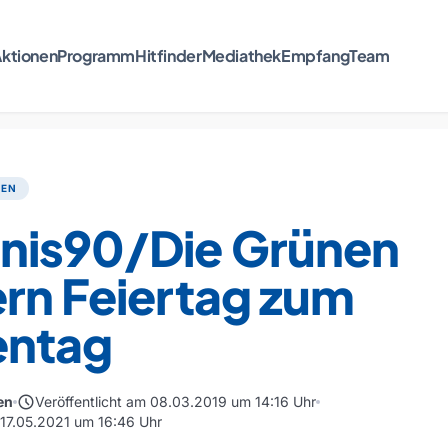
ktionen
Programm
Hitfinder
Mediathek
Empfang
Team
TEN
nis90/Die Grünen
rn Feiertag zum
entag
schedule
en
Veröffentlicht am 08.03.2019 um 14:16 Uhr
m 17.05.2021 um 16:46 Uhr