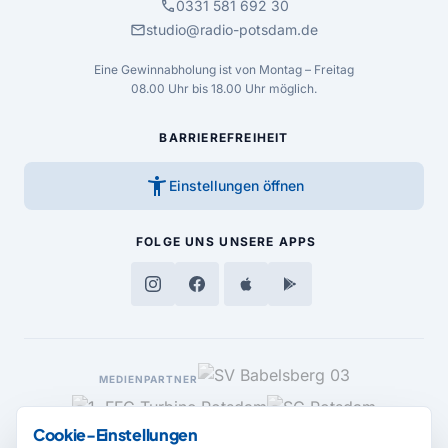
call
0331 581 692 30
mail
studio@radio-potsdam.de
Eine Gewinnabholung ist von Montag – Freitag
08.00 Uhr bis 18.00 Uhr möglich.
BARRIEREFREIHEIT
accessibility_new
Einstellungen öffnen
FOLGE UNS
UNSERE APPS
MEDIENPARTNER
Cookie-Einstellungen