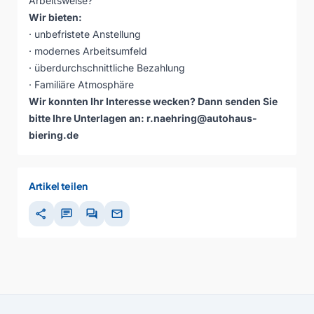
Arbeitsweise?
Wir bieten:
· unbefristete Anstellung
· modernes Arbeitsumfeld
· überdurchschnittliche Bezahlung
· Familiäre Atmosphäre
Wir konnten Ihr Interesse wecken? Dann senden Sie
bitte Ihre Unterlagen an:
r.naehring@autohaus-
biering.de
Artikel teilen
share
chat
forum
mail