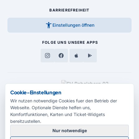
BARRIEREFREIHEIT
accessibility_new
Einstellungen öffnen
FOLGE UNS
UNSERE APPS
MEDIENPARTNER
Cookie-Einstellungen
Wir nutzen notwendige Cookies fuer den Betrieb der
Webseite. Optionale Dienste helfen uns,
Komfortfunktionen, Karten und Ticket-Widgets
bereitzustellen.
Nur notwendige
© 2026 Radio Potsdam. Webseite entwickelt durch die
Medienagentur