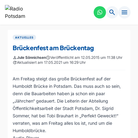
search
menu
AKTUELLES
Brückenfest am Brückentag
person
Jule Sönnichsen
schedule
Veröffentlicht am 12.05.2015 um 11:38 Uhr
update
Aktualisiert am 17.05.2021 um 16:29 Uhr
Am Freitag steigt das große Brückenfest auf der
Humboldt Brücke in Potsdam. Das muss auch so sein,
denn die Bauarbeiten haben ja schon ein paar
„Jährchen“ gedauert. Die Leiterin der Abteilung
Öffentlichkeitsarbeit der Stadt Potsdam, Dr. Sigrid
Sommer, hat bei Tobi Brauhart in „Perfekt Geweckt!“
verraten, was am Freitag alles los ist, rund um die
Humboldbrücke.
Audio-Player