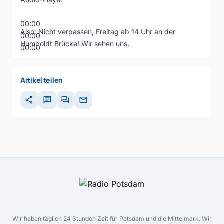
00:00
Also: Nicht verpassen, Freitag ab 14 Uhr an der
00:00
Humboldt Brücke! Wir sehen uns.
00:00
Artikel teilen
share
chat
forum
mail
Wir haben täglich 24 Stunden Zeit für Potsdam und die Mittelmark. Wir