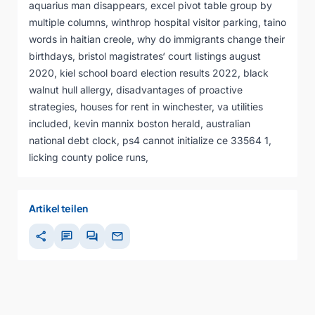
aquarius man disappears
,
excel pivot table group by
multiple columns
,
winthrop hospital visitor parking
,
taino
words in haitian creole
,
why do immigrants change their
birthdays
,
bristol magistrates‘ court listings august
2020
,
kiel school board election results 2022
,
black
walnut hull allergy
,
disadvantages of proactive
strategies
,
houses for rent in winchester, va utilities
included
,
kevin mannix boston herald
,
australian
national debt clock
,
ps4 cannot initialize ce 33564 1
,
licking county police runs
,
Artikel teilen
share
chat
forum
mail