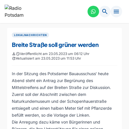
search
menu
LOKALNACHRICHTEN
Breite Straße soll grüner werden
person
schedule
Veröffentlicht am 23.05.2023 um 06:12 Uhr
update
Aktualisiert am 23.05.2023 um 11:53 Uhr
In der Sitzung des Potsdamer Bauausschuss‘ heute
Abend steht ein Antrag zur Begrünung des
Mittelstreifens auf der Breiten Straße zur Diskussion.
Zuerst soll der Abschnitt zwischen dem
Naturkundemuseum und der Schopenhauerstraße
entsiegelt und einen halben Meter tief mit Pflanzerde
befüllt werden, so die Vorlage der Linken.
Die Anregung dazu käme von Bürgerinnen und
Bürgern, die ihre Unterstützung für einen grünen