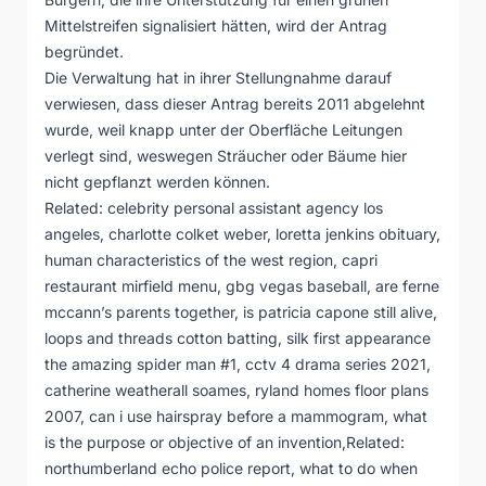
Mittelstreifen signalisiert hätten, wird der Antrag
begründet.
Die Verwaltung hat in ihrer Stellungnahme darauf
verwiesen, dass dieser Antrag bereits 2011 abgelehnt
wurde, weil knapp unter der Oberfläche Leitungen
verlegt sind, weswegen Sträucher oder Bäume hier
nicht gepflanzt werden können.
Related:
celebrity personal assistant agency los
angeles
,
charlotte colket weber
,
loretta jenkins obituary
,
human characteristics of the west region
,
capri
restaurant mirfield menu
,
gbg vegas baseball
,
are ferne
mccann’s parents together
,
is patricia capone still alive
,
loops and threads cotton batting
,
silk first appearance
the amazing spider man #1
,
cctv 4 drama series 2021
,
catherine weatherall soames
,
ryland homes floor plans
2007
,
can i use hairspray before a mammogram
,
what
is the purpose or objective of an invention
,Related:
northumberland echo police report
,
what to do when