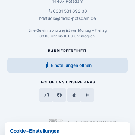
14467 Potsdam
call
0331 581 692 30
mail
studio@radio-potsdam.de
Eine Gewinnabholung ist von Montag – Freitag
08.00 Uhr bis 18.00 Uhr möglich.
BARRIEREFREIHEIT
accessibility_new
Einstellungen öffnen
FOLGE UNS
UNSERE APPS
MEDIENPARTNER
Cookie-Einstellungen