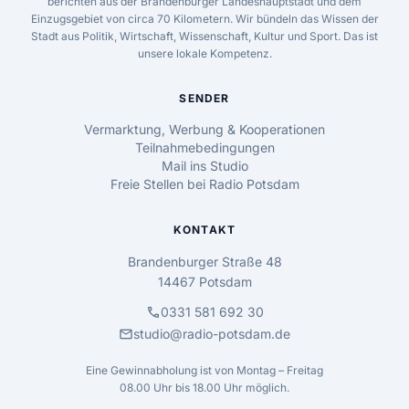
berichten aus der Brandenburger Landeshauptstadt und dem
Einzugsgebiet von circa 70 Kilometern. Wir bündeln das Wissen der
Stadt aus Politik, Wirtschaft, Wissenschaft, Kultur und Sport. Das ist
unsere lokale Kompetenz.
SENDER
Vermarktung, Werbung & Kooperationen
Teilnahmebedingungen
Mail ins Studio
Freie Stellen bei Radio Potsdam
KONTAKT
Brandenburger Straße 48
14467 Potsdam
call
0331 581 692 30
mail
studio@radio-potsdam.de
Eine Gewinnabholung ist von Montag – Freitag
08.00 Uhr bis 18.00 Uhr möglich.