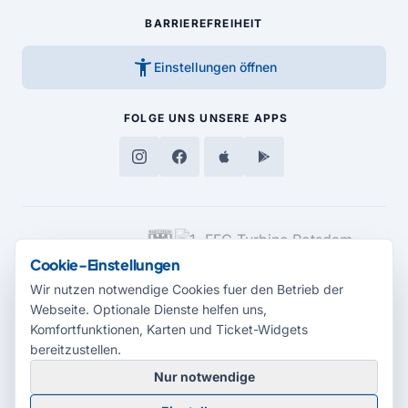
BARRIEREFREIHEIT
accessibility_new
Einstellungen öffnen
FOLGE UNS
UNSERE APPS
MEDIENPARTNER
Cookie-Einstellungen
Wir nutzen notwendige Cookies fuer den Betrieb der
Webseite. Optionale Dienste helfen uns,
Komfortfunktionen, Karten und Ticket-Widgets
bereitzustellen.
Nur notwendige
© 2026 Radio Potsdam. Webseite entwickelt durch die
Medienagentur